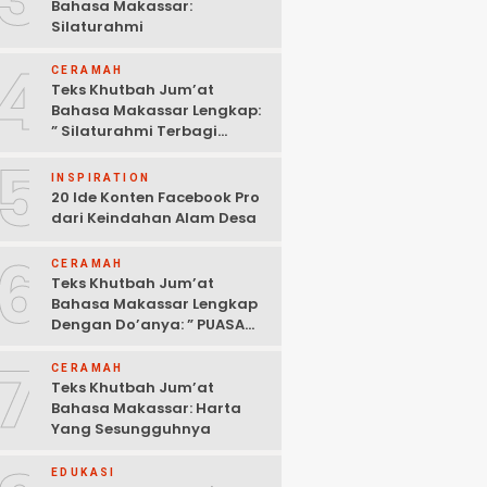
Bahasa Makassar:
Silaturahmi
4
CERAMAH
Teks Khutbah Jum’at
Bahasa Makassar Lengkap:
” Silaturahmi Terbagi
Menjadi 3 Bagian “
5
INSPIRATION
20 Ide Konten Facebook Pro
dari Keindahan Alam Desa
6
CERAMAH
Teks Khutbah Jum’at
Bahasa Makassar Lengkap
Dengan Do’anya: ” PUASA
ADALAH PENGENDALIAN
7
HAWA NAFSU “
CERAMAH
Teks Khutbah Jum’at
Bahasa Makassar: Harta
Yang Sesungguhnya
EDUKASI