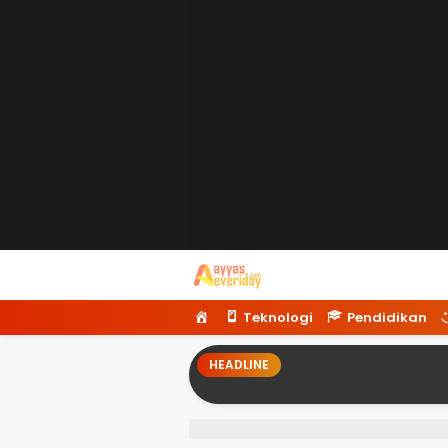
Ayyaseveriday
Beragam Informasi Hari Ini
H
Teknologi
Pendidikan
o
m
HEADLINE
e