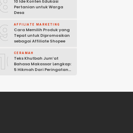
8
10 Ide Konten Edukasi
Pertanian untuk Warga
Desa
9
AFFILIATE MARKETING
Cara Memilih Produk yang
Tepat untuk Dipromosikan
sebagai Affiliate Shopee
10
CERAMAH
Teks Khutbah Jum’at
Bahasa Makassar Lengkap:
5 Hikmah Dari Peringatan
Kelahiran Nabi Muhammad
SAW