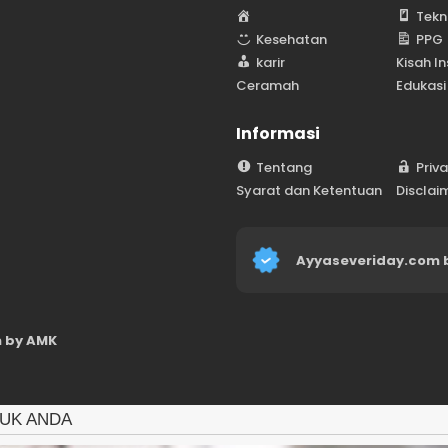
H
Tekn
o
Kesehatan
PPG
m
karir
Kisah In
e
Ceramah
Edukasi
Informasi
Tentang
Priv
Syarat dan Ketentuan
Disclai
Ayyaseveriday.com 
 by AMK