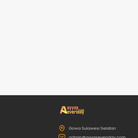
Gowa Sulawesi Selatan
admin@ayyaseveriday.com