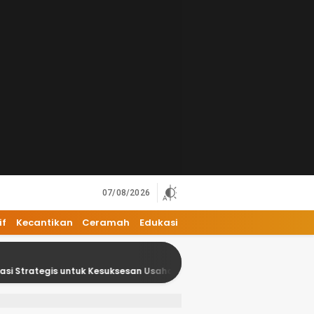
07/08/2026
if
Kecantikan
Ceramah
Edukasi
untuk Kesuksesan Usaha Anda
18 Kesalahan Umum dalam