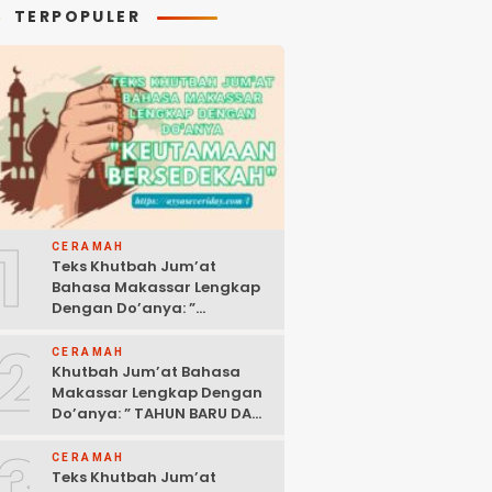
TERPOPULER
1
CERAMAH
Teks Khutbah Jum’at
Bahasa Makassar Lengkap
Dengan Do’anya: ”
KEUTAMAAN BERSEDEKAH “
2
CERAMAH
Khutbah Jum’at Bahasa
Makassar Lengkap Dengan
Do’anya: ” TAHUN BARU DAN
POLITIK ISLAM “
3
CERAMAH
Teks Khutbah Jum’at