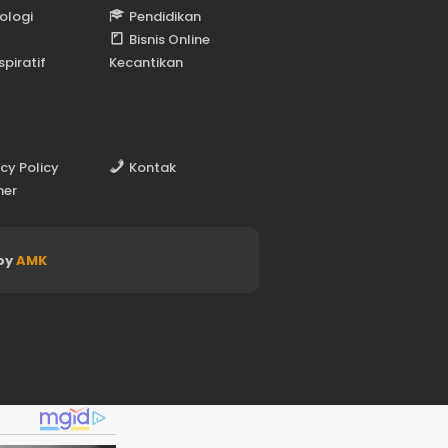
ologi
Pendidikan
Bisnis Online
spiratif
Kecantikan
acy Policy
Kontak
mer
by
AMK