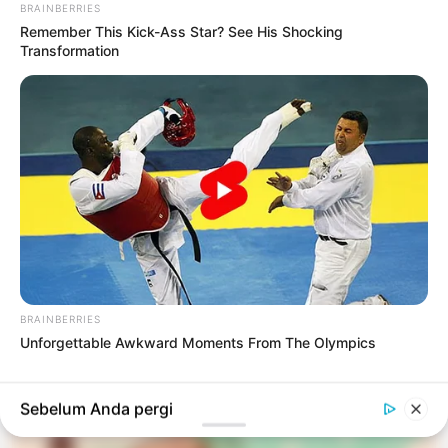
BRAINBERRIES
Remember This Kick-Ass Star? See His Shocking
Transformation
#BLOCKCHAIN
TEKNOLOGI
5 Teknologi Terbaru yang Mungkin Mengubah
Cara Kita Bekerja di Masa Depan
3 bulan yang lalu
LIHAT LAINNYA +
BRAINBERRIES
Unforgettable Awkward Moments From The Olympics
TERPOPULER
Sebelum Anda pergi