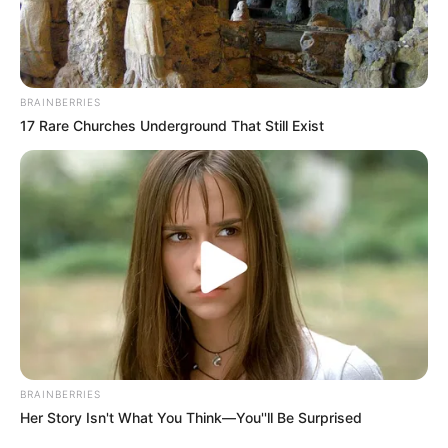
Ayyaseveriday
Beragam Informasi Hari Ini
Home
Teknologi
Pendidikan
Kesehatan
PPG
HEADLINE
BRAINBERRIES
17 Rare Churches Underground That Still Exist
BRAINBERRIES
Her Story Isn't What You Think—You''ll Be Surprised