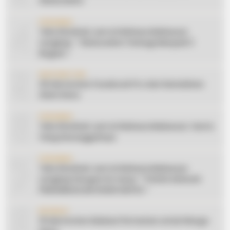
Silaturahmi
4
CERAMAH
Teks Khutbah Jum’at Bahasa Makassar
Lengkap: ” Silaturahmi Terbagi Menjadi 3
Bagian “
5
INSPIRATION
20 Ide Konten Facebook Pro dari Keindahan
Alam Desa
6
CERAMAH
Teks Khutbah Jum’at Bahasa Makassar: Harta
Yang Sesungguhnya
7
CERAMAH
Teks Khutbah Jum’at Bahasa Makassar
Lengkap Dengan Do’anya: ” PUASA ADALAH
PENGENDALIAN HAWA NAFSU “
8
EDUKASI
10 Ide Konten Edukasi Pertanian untuk Warga