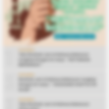
1
CERAMAH
Teks Khutbah Jum’at Bahasa Makassar
Lengkap Dengan Do’anya: ” KEUTAMAAN
BERSEDEKAH “
2
CERAMAH
Khutbah Jum’at Bahasa Makassar Lengkap
Dengan Do’anya: ” TAHUN BARU DAN POLITIK
ISLAM “
3
CERAMAH
Teks Khutbah Jum’at Bahasa Makassar: