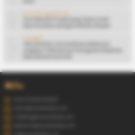
Desa
9
AFFILIATE MARKETING
Cara Memilih Produk yang Tepat untuk
Dipromosikan sebagai Affiliate Shopee
10
CERAMAH
Teks Khutbah Jum’at Bahasa Makassar
Lengkap: 5 Hikmah Dari Peringatan Kelahiran
Nabi Muhammad SAW
Gowa Sulawesi Selatan
admin@ayyaseveriday.com
marketing@ayyaseveriday.com
kerjasama@ayyaseveriday.com
cs@ayyaseveriday.com