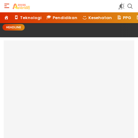
Ayyaseveriday
Beragam Informasi Hari Ini
Home
Teknologi
Pendidikan
Kesehatan
PPG
HEADLINE
Memilih 