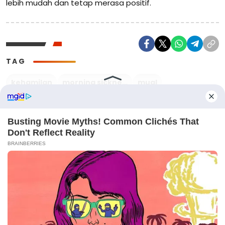
lebih mudah dan tetap merasa positif.
TAG
kehamilan
morning sickness
mual
TERKAIT
Rahasia Kesehatan Optimal untuk Ibu Hamil: Olahraga
Ringan yang Wajib Dicoba
6 bulan yang lalu
BISNIS