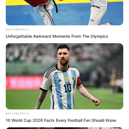
Ayyaseveriday
Beragam Informasi Hari Ini
Home
Teknologi
Pendidikan
Kesehatan
PPG
HEADLINE
BRAINBERRIES
Memilih Lokas
Unforgettable Awkward Moments From The Olympics
BRAINBERRIES
10 World Cup 2026 Facts Every Football Fan Should Know