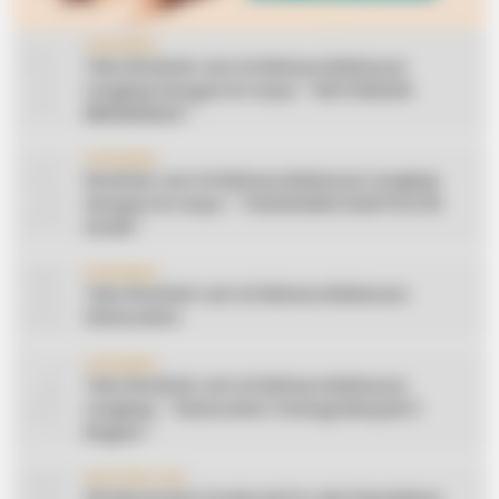
1
CERAMAH
Teks Khutbah Jum’at Bahasa Makassar
Lengkap Dengan Do’anya: ” KEUTAMAAN
BERSEDEKAH “
2
CERAMAH
Khutbah Jum’at Bahasa Makassar Lengkap
Dengan Do’anya: ” TAHUN BARU DAN POLITIK
ISLAM “
3
CERAMAH
Teks Khutbah Jum’at Bahasa Makassar:
Silaturahmi
4
CERAMAH
Teks Khutbah Jum’at Bahasa Makassar
Lengkap: ” Silaturahmi Terbagi Menjadi 3
Bagian “
INSPIRATION