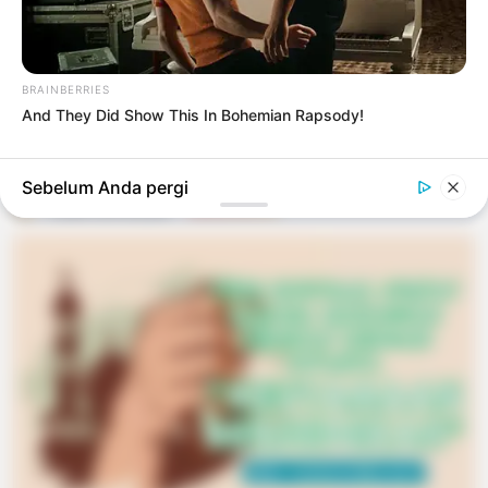
hingga CGI
2 bulan yang lalu
BRAINBERRIES
TERBARU
And They Did Show This In Bohemian Rapsody!
Sudah ditampilkan semua
Sebelum Anda pergi
TERPOPULER