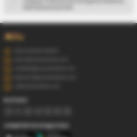
Lengkap: 5 Hikmah Dari Peringatan Kelahiran
Nabi Muhammad SAW
Gowa Sulawesi Selatan
admin@ayyaseveriday.com
marketing@ayyaseveriday.com
kerjasama@ayyaseveriday.com
cs@ayyaseveriday.com
Ikuti Kami
Jelajahi Berita di Apps Kami