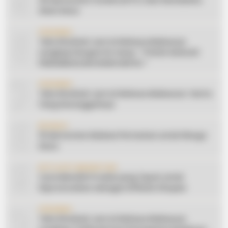
5
20 Ide Konten Facebook Pro dari Keindahan
Alam Desa
6
CERAMAH
Teks Khutbah Jum’at Bahasa Makassar
Lengkap Dengan Do’anya: ” PUASA ADALAH
PENGENDALIAN HAWA NAFSU “
7
CERAMAH
Teks Khutbah Jum’at Bahasa Makassar: Harta
Yang Sesungguhnya
8
EDUKASI
10 Ide Konten Edukasi Pertanian untuk Warga
Desa
9
AFFILIATE MARKETING
Cara Memilih Produk yang Tepat untuk
Dipromosikan sebagai Affiliate Shopee
10
CERAMAH
Teks Khutbah Jum’at Bahasa Makassar