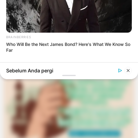
yang Sehat
6 bulan yang lalu
TERBARU
BRAINBERRIES
Sudah ditampilkan semua
Who Will Be the Next James Bond? Here's What We Know So
Far
TERPOPULER
Sebelum Anda pergi