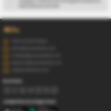
Lengkap: 5 Hikmah Dari Peringatan Kelahiran
Nabi Muhammad SAW
Gowa Sulawesi Selatan
admin@ayyaseveriday.com
marketing@ayyaseveriday.com
kerjasama@ayyaseveriday.com
cs@ayyaseveriday.com
Ikuti Kami
Jelajahi Berita di Apps Kami