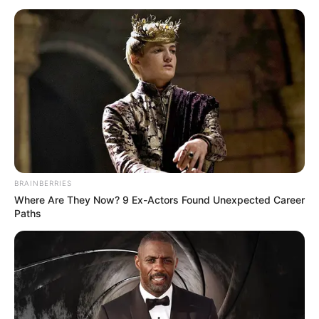
KESEHATAN
BRAINBERRIES
Where Are They Now? 9 Ex-Actors Found Unexpected Career
Paths
Panduan Lengkap Membuat Es Krim Buah Homemade