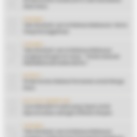
5
20 Ide Konten Facebook Pro dari Keindahan
Alam Desa
6
CERAMAH
Teks Khutbah Jum’at Bahasa Makassar: Harta
Yang Sesungguhnya
7
CERAMAH
Teks Khutbah Jum’at Bahasa Makassar
Lengkap Dengan Do’anya: ” PUASA ADALAH
PENGENDALIAN HAWA NAFSU “
8
EDUKASI
10 Ide Konten Edukasi Pertanian untuk Warga
Desa
9
AFFILIATE MARKETING
Cara Memilih Produk yang Tepat untuk
Dipromosikan sebagai Affiliate Shopee
10
CERAMAH
Teks Khutbah Jum’at Bahasa Makassar