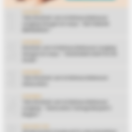
1
CERAMAH
Teks Khutbah Jum’at Bahasa Makassar
Lengkap Dengan Do’anya: ” KEUTAMAAN
BERSEDEKAH “
2
CERAMAH
Khutbah Jum’at Bahasa Makassar Lengkap
Dengan Do’anya: ” TAHUN BARU DAN POLITIK
ISLAM “
3
CERAMAH
Teks Khutbah Jum’at Bahasa Makassar:
Silaturahmi
4
CERAMAH
Teks Khutbah Jum’at Bahasa Makassar
Lengkap: ” Silaturahmi Terbagi Menjadi 3
Bagian “
INSPIRATION