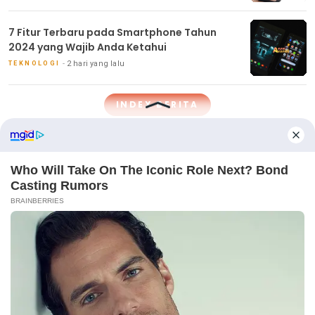
7 Fitur Terbaru pada Smartphone Tahun
2024 yang Wajib Anda Ketahui
2 hari yang lalu
TEKNOLOGI
INDEX BERITA
VLOGGING
Handphone Terbaik untuk Anak-Anak: Fitur
Keamanan dan Edukasi
23 jam yang lalu
Memahami Teknologi Layar Handphone:
AMOLED vs. LCD, Mana yang Lebih Baik?
1 hari yang lalu