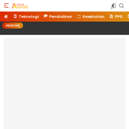
Ayyaseveriday
Beragam Informasi Hari Ini
Home
Teknologi
Pendidikan
Kesehatan
PPG
HEADLINE
Memilih L