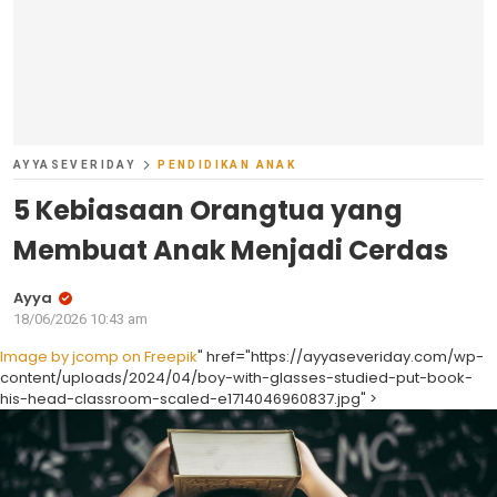
AYYASEVERIDAY
PENDIDIKAN ANAK
5 Kebiasaan Orangtua yang
Membuat Anak Menjadi Cerdas
Ayya
18/06/2026 10:43 am
Image by jcomp on Freepik
" href="https://ayyaseveriday.com/wp-
content/uploads/2024/04/boy-with-glasses-studied-put-book-
his-head-classroom-scaled-e1714046960837.jpg" >