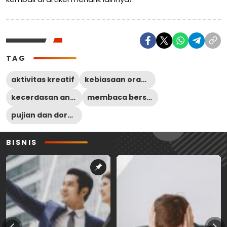
TAG
aktivitas kreatif
kebiasaan orangtua
kecerdasan anak
membaca bersama
pujian dan dorongan
BISNIS